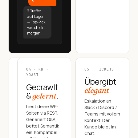
€
3 Treffer
auf Lager
— Top-Pick
verschickt
morgen.
03
04 · KB ·
05 · TICKETS
·
YOAST
Übergibt
MEHRSPRACHIG
Gecrawlt
.
elegant
Spricht
&
.
gelernt
.
vier
Eskalation an
Liest deine WP-
Slack / Discord /
Erkennt
Seiten via REST.
Teams mit vollem
die
Generiert Q&A,
Kontext. Der
Sprache
bettet Semantik
Kunde bleibt im
des
ein. Kompatibel
Chat.
Besuchers