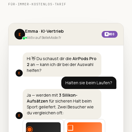
FÜR-IMMER-KOSTENLOS-TARIF
Emma · KI-Vertrieb
E
W
WOO
Aktiv auf BelleMode.fr
Hi 👋 Du schaust dir die
AirPods Pro
2
an — kann ich dir bei der Auswahl
helfen?
E
Halten sie beim Laufen?
Ja — werden mit
3 Silikon-
Aufsätzen
für sicheren Halt beim
Sport geliefert. Zwei Besucher wie
du vergleichen oft:
E