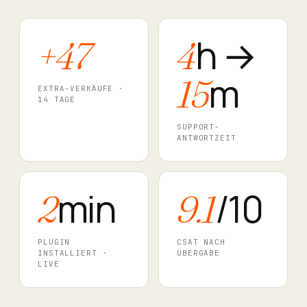
h →
+47
4
m
15
EXTRA-VERKÄUFE ·
14 TAGE
SUPPORT-
ANTWORTZEIT
min
/10
2
9.1
PLUGIN
CSAT NACH
INSTALLIERT ·
ÜBERGABE
LIVE