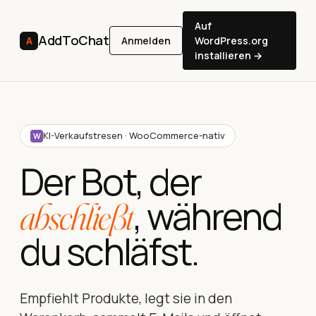
Auf
AddToChat
A
Anmelden
WordPress.org
installieren →
KI-Verkaufstresen · WooCommerce-nativ
W
Der Bot, der
, während
abschließt
du schläfst.
Empfiehlt Produkte, legt sie in den