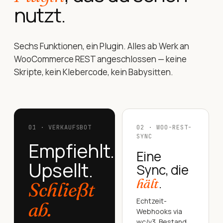
nutzt.
Sechs Funktionen, ein Plugin. Alles ab Werk an
WooCommerce REST angeschlossen — keine
Skripte, kein Klebercode, kein Babysitten.
01 · VERKAUFSBOT
02 · WOO-REST-
SYNC
Empfiehlt.
Eine
Upsellt.
Sync, die
.
hält
Schließt
Echtzeit-
ab.
Webhooks via
wc/v3. Bestand,