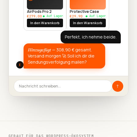
AirPods Pro 2
Protective Case
€279.00
●
Auf Lager
€29.90
●
Auf Lager
In den Warenkorb
In den Warenkorb
Perfekt, ich nehme beide.
— 308,90 € gesamt.
Hinzugefügt
Versand morgen 🚀 Soll ich dir die
Sendungsverfolgung mailen?
E
Nachricht schreiben…
↑
GEBAUT FÜR DAS WORDPRESS-ÖKOSYSTEM