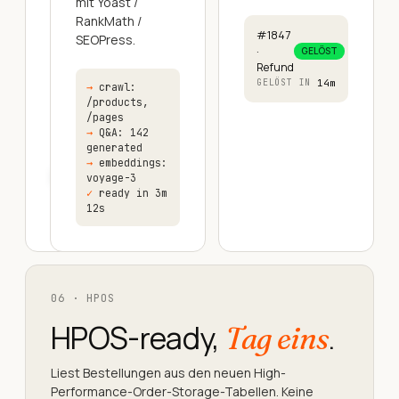
mit Yoast /
automatisch.
RankMath /
#1847
Kompatibel
SEOPress.
·
GELÖST
mit
Refund
WPML,
14m
GELÖST IN
→
crawl:
Polylang
/products,
und
/pages
TranslatePress.
→
Q&A: 142
generated
→
embeddings:
EN
FR
ES
DE
+2
voyage-3
✓
ready in 3m
12s
06 · HPOS
HPOS-ready,
.
Tag eins
Liest Bestellungen aus den neuen High-
Performance-Order-Storage-Tabellen. Keine