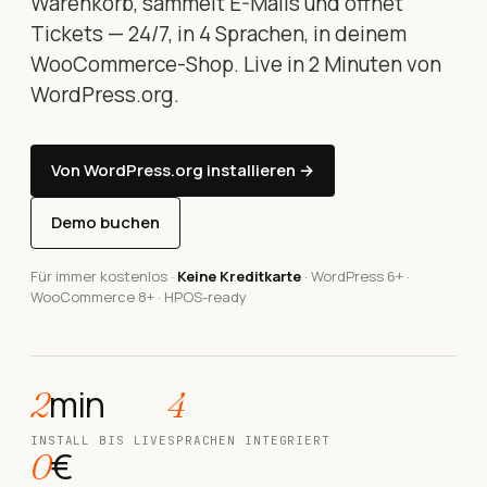
Warenkorb, sammelt E-Mails und öffnet
Tickets — 24/7, in 4 Sprachen, in deinem
WooCommerce-Shop. Live in 2 Minuten von
WordPress.org.
Von WordPress.org installieren →
Demo buchen
Für immer kostenlos ·
Keine Kreditkarte
· WordPress 6+ ·
WooCommerce 8+ · HPOS-ready
min
2
4
INSTALL BIS LIVE
SPRACHEN INTEGRIERT
€
0